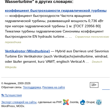
Wasserturbine" в других словарях:
коэффициент быстроходности гидравлической турбины
— коэффициент быстроходности Частота вращения
гидравлической турбины, развивающей мощность 0,736 кВт
при напоре гидравлической турбины 1 м. [ГОСТ 23956 80]
Тематики турбины гидравлические Синонимы коэффициент
быстроходности EN hydraulic turbine… …
Справочник технического
переводчика
Vertikalrotor (Windturbine)
— Hybrid aus Darrieus und Savonius
Turbine Ein Vertikalrotor (auch Vertikal(achs)windturbine, windrad,
oder läufer genannt, kurz VAWT, englisch Vertical A …
Deutsch
Wikipedia
© Академик, 2000-2026
18+
Обратная связь:
Техподдержка
,
Реклама на сайте
👣 Путешествия
Экспорт словарей на сайты
, сделанные на PHP,
Joomla,
Drupal,
WordPress, MODx.