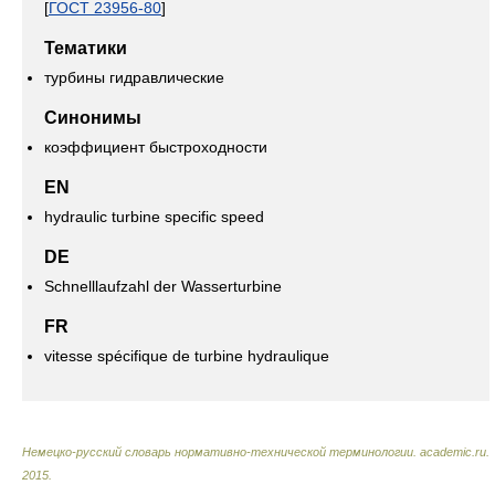
[
ГОСТ 23956-80
]
Тематики
турбины гидравлические
Синонимы
коэффициент быстроходности
EN
hydraulic turbine specific speed
DE
Schnelllaufzahl der Wasserturbine
FR
vitesse spécifique de turbine hydraulique
Немецко-русский словарь нормативно-технической терминологии
.
academic.ru
.
2015
.